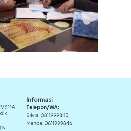
Informasi
MP/SMA
Telepon/WA:
idik
Silvia: 0811999845
Manda: 0811999846
PTN