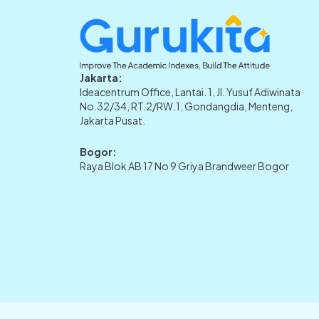
Jakarta:
Ideacentrum Office, Lantai. 1, Jl. Yusuf Adiwinata
No.32/34, RT.2/RW.1, Gondangdia, Menteng,
Jakarta Pusat.
Bogor:
Raya Blok AB 17 No 9 Griya Brandweer Bogor