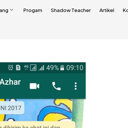
ang
Progam
Shadow Teacher
Artikel
K