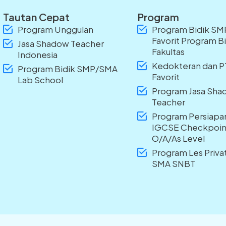
Tautan Cepat
Program
Program Unggulan
Program Bidik S
Favorit Program B
Jasa Shadow Teacher
Fakultas
Indonesia
Kedokteran dan 
Program Bidik SMP/SMA
Favorit
Lab School
Program Jasa Sh
Teacher
Program Persiapa
IGCSE Checkpoin
O/A/As Level
Program Les Priv
SMA SNBT