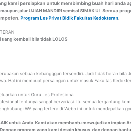
ang kami persiapkan untuk membimbing buah hari anda aga
.
Semua progr
 maupun jalur UJIAN MANDIRI semisal SIMAK UI
kompeten.
.
Program Les Privat Bidik Fakultas Kedokteran
KTERAN
i uang kembali bila tidak LOLOS
merupakan sebuah kebangggan tersendiri. Jadi tidak heran bila
wa. Hal ini membuat persaingan untuk masuk Fakultas Kedoktera
keluarkan untuk Guru Les Profesional
rofesional tentunya sangat bervariasi. Itu semua tergantung k
 menghubungi WA yang tertera di Webb ini untuk mendapatkan g
AIK untuk Anda. Kami akan membantu mewujudkan impian An
. Dengan program yang kami desain khusus, dan dengan bantu