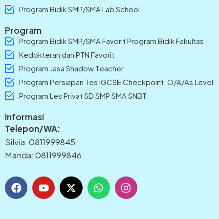
Program Bidik SMP/SMA Lab School
Program
Program Bidik SMP/SMA Favorit Program Bidik Fakultas
Kedokteran dan PTN Favorit
Program Jasa Shadow Teacher
Program Persiapan Tes IGCSE Checkpoint, O/A/As Level
Program Les Privat SD SMP SMA SNBT
Informasi
Telepon/WA:
Silvia: 0811999845
Manda: 0811999846
F
Y
X
W
I
a
o
-
h
n
c
u
t
a
s
e
t
w
t
t