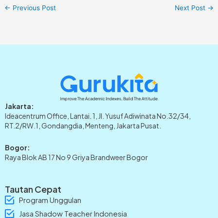
←
Previous Post
Next Post
→
Jakarta:
Ideacentrum Office, Lantai. 1, Jl. Yusuf Adiwinata No.32/34,
RT.2/RW.1, Gondangdia, Menteng, Jakarta Pusat.
Bogor:
Raya Blok AB 17 No 9 Griya Brandweer Bogor
Tautan Cepat
Program Unggulan
Jasa Shadow Teacher Indonesia