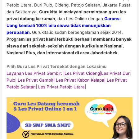
Petojo Utara, Duri Pulo, Cideng, Petojo Selatan, Jakarta Pusat
dan Sekitarnya.
Gurukita.id
melayani permintaan guru
les
privat datang ke rumah
,
dan Les Online dengan
Garansi
Uang kembali 100% bila siswa tidak menunjukkan
perubahan
.
Gurukita.id sudah berpengalaman sejak 2014.
Program les privat kami terbukti berhasil membantu banyak
siswa dari sekolah-sekolah dengan kurikulum Nasional,
Nasional Plus, dan Internasional di area Jabodetabek
.
Pilih Guru Les Privat Terdekat dengan Lokasimu
Layanan Les Privat Gambir: |Les Privat
Cideng
|Les Privat
Duri
Pulo
| Les Privat
Gambir
| Les Privat
Kebon Kelapa
| Les Privat
Petojo Selatan
| Les Privat
Petojo Utara
|