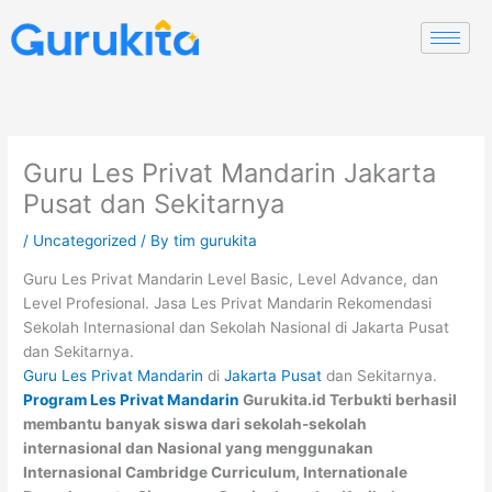
Skip
to
content
Guru Les Privat Mandarin Jakarta
Pusat dan Sekitarnya
/
Uncategorized
/ By
tim gurukita
Guru Les Privat Mandarin Level Basic, Level Advance, dan
Level Profesional. Jasa Les Privat Mandarin Rekomendasi
Sekolah Internasional dan Sekolah Nasional di Jakarta Pusat
dan Sekitarnya.
Guru Les Privat Mandarin
di
Jakarta Pusat
dan Sekitarnya.
Program Les Privat Mandarin
Gurukita.id Terbukti berhasil
membantu banyak siswa dari sekolah-sekolah
internasional dan Nasional yang menggunakan
Internasional Cambridge Curriculum, Internationale