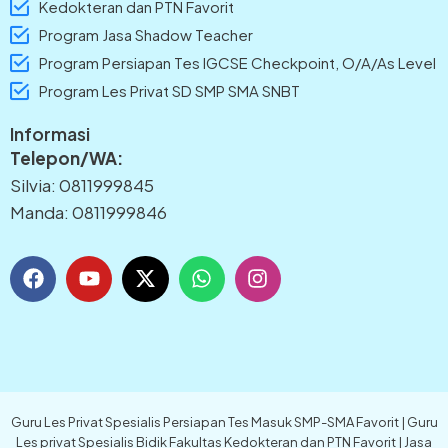
Kedokteran dan PTN Favorit
Program Jasa Shadow Teacher
Program Persiapan Tes IGCSE Checkpoint, O/A/As Level
Program Les Privat SD SMP SMA SNBT
Informasi
Telepon/WA:
Silvia: 0811999845
Manda: 0811999846
F
Y
X
W
I
a
o
-
h
n
c
u
t
a
s
e
t
w
t
t
b
u
i
s
a
o
b
t
a
g
o
e
t
p
r
k
e
p
a
Guru Les Privat Spesialis Persiapan Tes Masuk SMP-SMA Favorit | Guru
r
m
Les privat Spesialis Bidik Fakultas Kedokteran dan PTN Favorit | Jasa