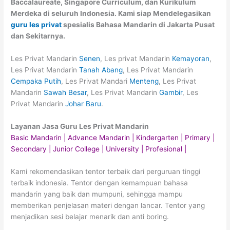
Baccalaureate, Singapore Curriculum, dan Kurikulum
Merdeka di seluruh Indonesia. Kami siap Mendelegasikan
guru les privat
spesialis Bahasa Mandarin di Jakarta Pusat
dan Sekitarnya.
Les Privat Mandarin
Senen
, Les privat Mandarin
Kemayoran
,
Les Privat Mandarin
Tanah Abang
, Les Privat Mandarin
Cempaka Putih
, Les Privat Mandari
Menteng
, Les Privat
Mandarin
Sawah Besar
, Les Privat Mandarin
Gambir
, Les
Privat Mandarin
Johar Baru
.
Layanan Jasa Guru Les Privat
Mandarin
Basic Mandarin | Advance Mandarin | Kindergarten | Primary |
Secondary | Junior College | University | Profesional |
Kami rekomendasikan tentor terbaik dari perguruan tinggi
terbaik indonesia. Tentor dengan kemampuan bahasa
mandarin yang baik dan mumpuni, sehingga mampu
memberikan penjelasan materi dengan lancar. Tentor yang
menjadikan sesi belajar menarik dan anti boring.