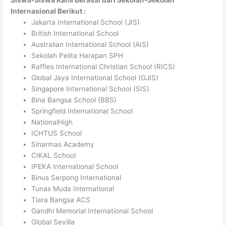
Siswa-Siswa Kami Berasal dari Sekolah-Sekolah
Internasional Berikut :
Jakarta International School (JIS)
British International School
Australian International School (AIS)
Sekolah Pelita Harapan SPH
Raffles International Christian School (RICS)
Global Jaya International School (GJIS)
Singapore International School (SIS)
Bina Bangsa School (BBS)
Springfield International School
NationalHigh
ICHTUS School
Sinarmas Academy
CIKAL School
IPEKA International School
Binus Serpong International
Tunas Muda International
Tiara Bangsa ACS
Gandhi Memorial International School
Global Sevilla