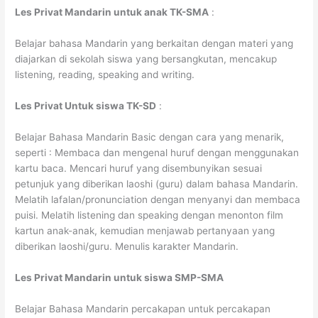
Les Privat Mandarin untuk anak TK-SMA
:
Belajar bahasa Mandarin yang berkaitan dengan materi yang
diajarkan di sekolah siswa yang bersangkutan, mencakup
listening, reading, speaking and writing.
Les Privat Untuk siswa TK-SD
:
Belajar Bahasa Mandarin Basic dengan cara yang menarik,
seperti : Membaca dan mengenal huruf dengan menggunakan
kartu baca. Mencari huruf yang disembunyikan sesuai
petunjuk yang diberikan laoshi (guru) dalam bahasa Mandarin.
Melatih lafalan/pronunciation dengan menyanyi dan membaca
puisi. Melatih listening dan speaking dengan menonton film
kartun anak-anak, kemudian menjawab pertanyaan yang
diberikan laoshi/guru. Menulis karakter Mandarin.
Les Privat Mandarin untuk siswa SMP-SMA
Belajar Bahasa Mandarin percakapan untuk percakapan