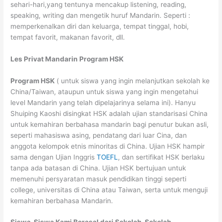
sehari-hari,yang tentunya mencakup listening, reading,
speaking, writing dan mengetik huruf Mandarin. Seperti :
memperkenalkan diri dan keluarga, tempat tinggal, hobi,
tempat favorit, makanan favorit, dll.
Les Privat Mandarin Program HSK
Program HSK
( untuk siswa yang ingin melanjutkan sekolah ke
China/Taiwan, ataupun untuk siswa yang ingin mengetahui
level Mandarin yang telah dipelajarinya selama ini). Hanyu
Shuiping Kaoshi disingkat HSK adalah ujian standarisasi China
untuk kemahiran berbahasa mandarin bagi penutur bukan asli,
seperti mahasiswa asing, pendatang dari luar Cina, dan
anggota kelompok etnis minoritas di China. Ujian HSK hampir
sama dengan Ujian Inggris
TOEFL
, dan sertifikat HSK berlaku
tanpa ada batasan di China. Ujian HSK bertujuan untuk
memenuhi persyaratan masuk pendidikan tinggi seperti
college, universitas di China atau Taiwan, serta untuk menguji
kemahiran berbahasa Mandarin.