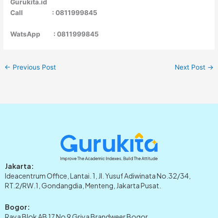
Gurukita.id
Call : 0811999845
WatsApp : 0811999845
←
Previous Post
Next Post
→
Jakarta:
Ideacentrum Office, Lantai. 1, Jl. Yusuf Adiwinata No.32/34,
RT.2/RW.1, Gondangdia, Menteng, Jakarta Pusat.
Bogor:
Raya Blok AB 17 No 9 Griya Brandweer Bogor