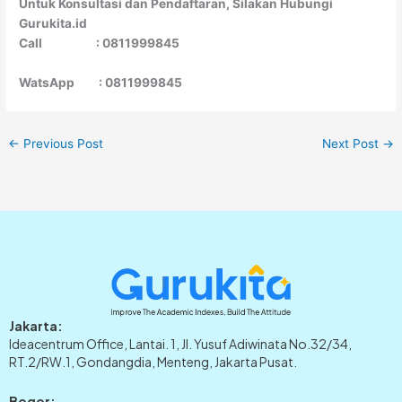
Untuk Konsultasi dan Pendaftaran, Silakan Hubungi
Gurukita.id
Call : 0811999845
WatsApp : 0811999845
←
Previous Post
Next Post
→
Jakarta:
Ideacentrum Office, Lantai. 1, Jl. Yusuf Adiwinata No.32/34,
RT.2/RW.1, Gondangdia, Menteng, Jakarta Pusat.
Bogor: