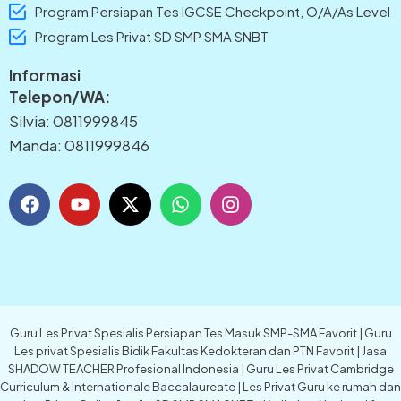
Program Persiapan Tes IGCSE Checkpoint, O/A/As Level
Program Les Privat SD SMP SMA SNBT
Informasi
Telepon/WA:
Silvia: 0811999845
Manda: 0811999846
F
Y
X
W
I
a
o
-
h
n
c
u
t
a
s
e
t
w
t
t
b
u
i
s
a
o
b
t
a
g
o
e
t
p
r
k
e
p
a
Guru Les Privat Spesialis Persiapan Tes Masuk SMP-SMA Favorit | Guru
r
m
Les privat Spesialis Bidik Fakultas Kedokteran dan PTN Favorit | Jasa
SHADOW TEACHER Profesional Indonesia | Guru Les Privat Cambridge
Curriculum & Internationale Baccalaureate | Les Privat Guru ke rumah dan