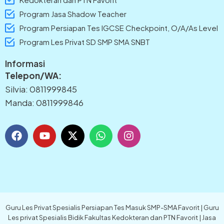
Program Jasa Shadow Teacher
Program Persiapan Tes IGCSE Checkpoint, O/A/As Level
Program Les Privat SD SMP SMA SNBT
Informasi
Telepon/WA:
Silvia: 0811999845
Manda: 0811999846
F
Y
X
W
I
a
o
-
h
n
c
u
t
a
s
e
t
w
t
t
b
u
i
s
a
o
b
t
a
g
o
e
t
p
r
k
e
p
a
Guru Les Privat Spesialis Persiapan Tes Masuk SMP-SMA Favorit | Guru
r
m
Les privat Spesialis Bidik Fakultas Kedokteran dan PTN Favorit | Jasa