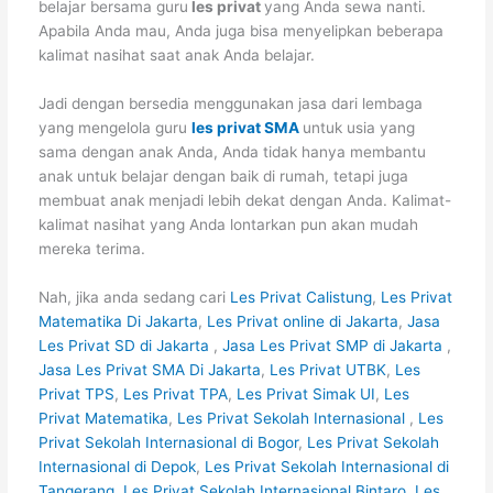
belajar bersama guru
les privat
yang Anda sewa nanti.
Apabila Anda mau, Anda juga bisa menyelipkan beberapa
kalimat nasihat saat anak Anda belajar.
Jadi dengan bersedia menggunakan jasa dari lembaga
yang mengelola guru
les privat SMA
untuk usia yang
sama dengan anak Anda, Anda tidak hanya membantu
anak untuk belajar dengan baik di rumah, tetapi juga
membuat anak menjadi lebih dekat dengan Anda. Kalimat-
kalimat nasihat yang Anda lontarkan pun akan mudah
mereka terima.
Nah, jika anda sedang cari
Les Privat Calistung
,
Les Privat
Matematika Di Jakarta
,
Les Privat online di Jakarta
,
Jasa
Les Privat SD di Jakarta
,
Jasa Les Privat SMP di Jakarta
,
Jasa Les Privat SMA Di Jakarta
,
Les Privat UTBK
,
Les
Privat TPS
,
Les Privat TPA
,
Les Privat Simak UI
,
Les
Privat Matematika
,
Les Privat Sekolah Internasional
,
Les
Privat Sekolah Internasional di Bogor
,
Les Privat Sekolah
Internasional di Depok
,
Les Privat Sekolah Internasional di
Tangerang
,
Les Privat Sekolah Internasional Bintaro
,
Les