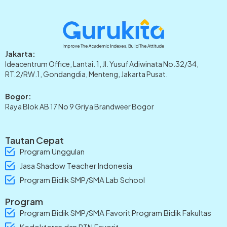
Jakarta:
Ideacentrum Office, Lantai. 1, Jl. Yusuf Adiwinata No.32/34,
RT.2/RW.1, Gondangdia, Menteng, Jakarta Pusat.
Bogor:
Raya Blok AB 17 No 9 Griya Brandweer Bogor
Tautan Cepat
Program Unggulan
Jasa Shadow Teacher Indonesia
Program Bidik SMP/SMA Lab School
Program
Program Bidik SMP/SMA Favorit Program Bidik Fakultas
Kedokteran dan PTN Favorit