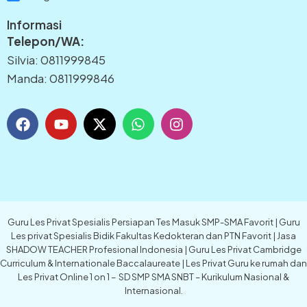
Informasi
Telepon/WA:
Silvia: 0811999845
Manda: 0811999846
F
Y
X
W
I
a
o
-
h
n
c
u
t
a
s
e
t
w
t
t
b
u
i
s
a
o
b
t
a
g
o
e
t
p
r
k
e
p
a
Guru Les Privat Spesialis Persiapan Tes Masuk SMP-SMA Favorit | Guru
r
m
Les privat Spesialis Bidik Fakultas Kedokteran dan PTN Favorit | Jasa
SHADOW TEACHER Profesional Indonesia | Guru Les Privat Cambridge
Curriculum & Internationale Baccalaureate | Les Privat Guru ke rumah dan
Les Privat Online 1 on 1 – SD SMP SMA SNBT – Kurikulum Nasional &
Internasional.