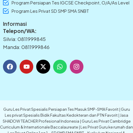
Program Persiapan Tes IGCSE Checkpoint, O/A/As Level
Program Les Privat SD SMP SMA SNBT
Informasi
Telepon/WA:
Silvia: 0811999845
Manda: 0811999846
F
Y
X
W
I
a
o
-
h
n
c
u
t
a
s
e
t
w
t
t
b
u
i
s
a
o
b
t
a
g
o
e
t
p
r
k
e
p
a
Guru Les Privat Spesialis Persiapan Tes Masuk SMP-SMA Favorit | Guru
r
m
Les privat Spesialis Bidik Fakultas Kedokteran dan PTN Favorit | Jasa
SHADOW TEACHER Profesional Indonesia | Guru Les Privat Cambridge
Curriculum & Internationale Baccalaureate | Les Privat Guru ke rumah dan
Les Privat Online 1 on 1 – SD SMP SMA SNBT – Kurikulum Nasional &