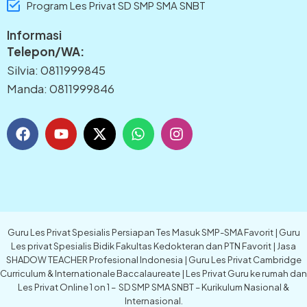
Program Les Privat SD SMP SMA SNBT
Informasi
Telepon/WA:
Silvia: 0811999845
Manda: 0811999846
F
Y
X
W
I
a
o
-
h
n
c
u
t
a
s
e
t
w
t
t
b
u
i
s
a
o
b
t
a
g
o
e
t
p
r
k
e
p
a
Guru Les Privat Spesialis Persiapan Tes Masuk SMP-SMA Favorit | Guru
r
m
Les privat Spesialis Bidik Fakultas Kedokteran dan PTN Favorit | Jasa
SHADOW TEACHER Profesional Indonesia | Guru Les Privat Cambridge
Curriculum & Internationale Baccalaureate | Les Privat Guru ke rumah dan
Les Privat Online 1 on 1 – SD SMP SMA SNBT – Kurikulum Nasional &
Internasional.