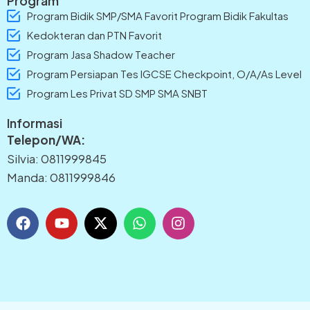
Program
Program Bidik SMP/SMA Favorit Program Bidik Fakultas
Kedokteran dan PTN Favorit
Program Jasa Shadow Teacher
Program Persiapan Tes IGCSE Checkpoint, O/A/As Level
Program Les Privat SD SMP SMA SNBT
Informasi
Telepon/WA:
Silvia: 0811999845
Manda: 0811999846
F
Y
X
W
I
a
o
-
h
n
c
u
t
a
s
e
t
w
t
t
b
u
i
s
a
o
b
t
a
g
o
e
t
p
r