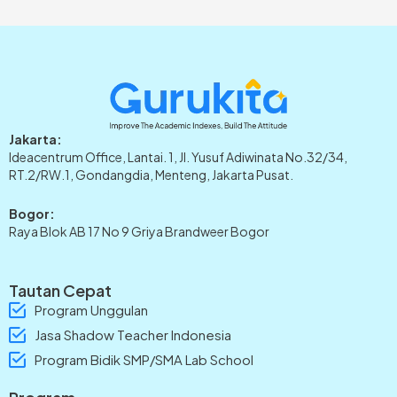
Jakarta:
Ideacentrum Office, Lantai. 1, Jl. Yusuf Adiwinata No.32/34,
RT.2/RW.1, Gondangdia, Menteng, Jakarta Pusat.
Bogor:
Raya Blok AB 17 No 9 Griya Brandweer Bogor
Tautan Cepat
Program Unggulan
Jasa Shadow Teacher Indonesia
Program Bidik SMP/SMA Lab School