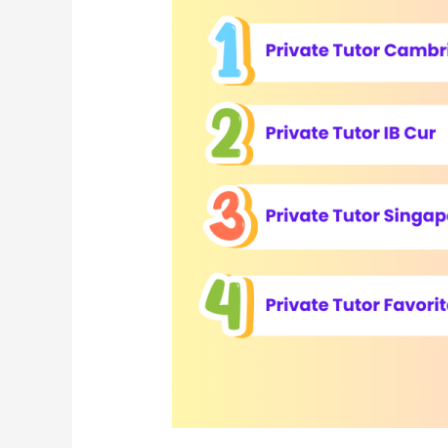
IGCSE,
AS/A
Level