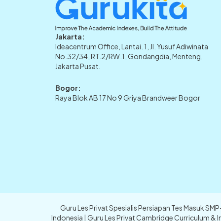
Jakarta:
Ideacentrum Office, Lantai. 1, Jl. Yusuf Adiwinata
No.32/34, RT.2/RW.1, Gondangdia, Menteng,
Jakarta Pusat.
Bogor:
Raya Blok AB 17 No 9 Griya Brandweer Bogor
Guru Les Privat Spesialis Persiapan Tes Masuk SM
Indonesia | Guru Les Privat Cambridge Curriculum & I