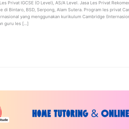
Les Privat IGCSE (O Level), AS/A Level. Jasa Les Privat Rekome
 di Bintaro, BSD, Serpong, Alam Sutera. Program les privat C
ternasional yang menggunakan kurikulum Cambridge (Internasio
n guru les […]