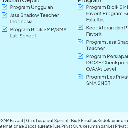
Program Unggulan
Program Bidik S
Favorit Program B
Jasa Shadow Teacher
Fakultas
Indonesia
Kedokteran dan 
Program Bidik SMP/SMA
Favorit
Lab School
Program Jasa Sh
Teacher
Program Persiapa
IGCSE Checkpoin
O/A/As Level
Program Les Priv
SMA SNBT
P-SMA Favorit | Guru Les privat Spesialis Bidik Fakultas Kedokteran 
nternationale Baccalaureate | Les Privat Guru ke rumah dan Les Privat