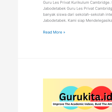
Guru Les Privat Kurikulum Cambridge. 
BSD,
Jabodetabek Guru Les Privat Cambridge
&
banyak siswa dari sekolah-sekolah in
Serpong.
Jabodetabek. Kami siap Mendelegasika
K1,
K2,
Read More »
Primary,
Secondary,
IGCSE,
O
Level,
AS/A
Level
Guru
Les
Privat
Cambridge
Tangerang
Selatan.