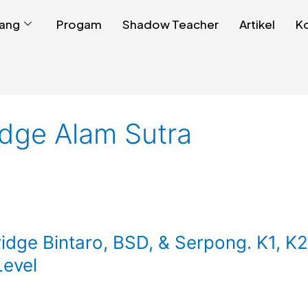
ang
Progam
Shadow Teacher
Artikel
K
idge Alam Sutra
idge Bintaro, BSD, & Serpong. K1, K2
Level