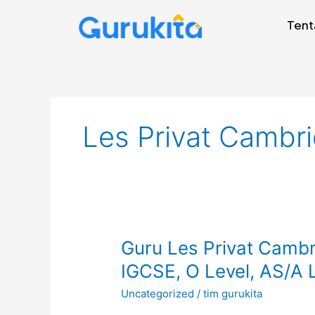
Skip
Tent
to
content
Les Privat Cambr
Guru
Guru Les Privat Cambr
Les
IGCSE, O Level, AS/A 
Privat
Uncategorized
/
tim gurukita
Cambridge
Bintaro,