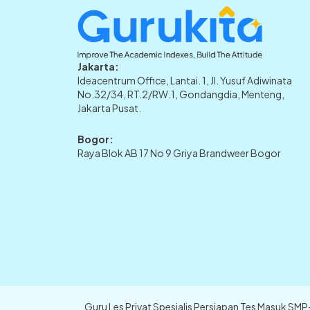
Jakarta:
Ideacentrum Office, Lantai. 1, Jl. Yusuf Adiwinata
No.32/34, RT.2/RW.1, Gondangdia, Menteng,
Jakarta Pusat.
Bogor:
Raya Blok AB 17 No 9 Griya Brandweer Bogor
Guru Les Privat Spesialis Persiapan Tes Masuk SM