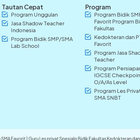
Tautan Cepat
Program
Program Unggulan
Program Bidik S
Favorit Program B
Jasa Shadow Teacher
Fakultas
Indonesia
Kedokteran dan 
Program Bidik SMP/SMA
Favorit
Lab School
Program Jasa Sh
Teacher
Program Persiapa
IGCSE Checkpoin
O/A/As Level
Program Les Priv
SMA SNBT
P-SMA Favorit | Guru Les privat Spesialis Bidik Fakultas Kedokteran 