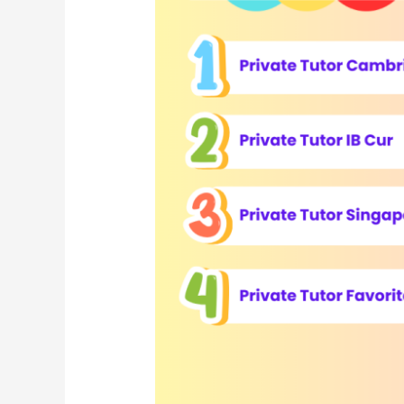
Timur.
IGCSE,
AS/A
Level