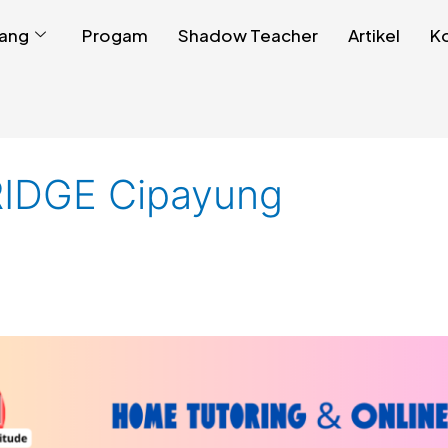
ang
Progam
Shadow Teacher
Artikel
K
RIDGE Cipayung