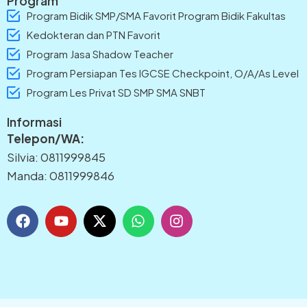
Program
Program Bidik SMP/SMA Favorit Program Bidik Fakultas
Kedokteran dan PTN Favorit
Program Jasa Shadow Teacher
Program Persiapan Tes IGCSE Checkpoint, O/A/As Level
Program Les Privat SD SMP SMA SNBT
Informasi
Telepon/WA:
Silvia: 0811999845
Manda: 0811999846
F
Y
X
W
I
a
o
-
h
n
c
u
t
a
s
e
t
w
t
t
b
u
i
s
a
o
b
t
a
g
o
e
t
p
r