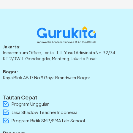
Jakarta:
Ideacentrum Office, Lantai. 1, Jl. Yusuf Adiwinata No.32/34,
RT.2/RW.1, Gondangdia, Menteng, Jakarta Pusat.
Bogor:
Raya Blok AB 17 No 9 Griya Brandweer Bogor
Tautan Cepat
Program Unggulan
Jasa Shadow Teacher Indonesia
Program Bidik SMP/SMA Lab School