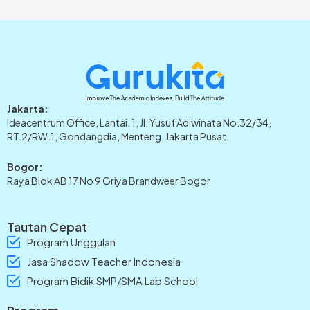
Jakarta:
Ideacentrum Office, Lantai. 1, Jl. Yusuf Adiwinata No.32/34,
RT.2/RW.1, Gondangdia, Menteng, Jakarta Pusat.
Bogor:
Raya Blok AB 17 No 9 Griya Brandweer Bogor
Tautan Cepat
Program Unggulan
Jasa Shadow Teacher Indonesia
Program Bidik SMP/SMA Lab School