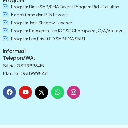
Program
Program Bidik SMP/SMA Favorit Program Bidik Fakultas
Kedokteran dan PTN Favorit
Program Jasa Shadow Teacher
Program Persiapan Tes IGCSE Checkpoint, O/A/As Level
Program Les Privat SD SMP SMA SNBT
Informasi
Telepon/WA:
Silvia: 0811999845
Manda: 0811999846
F
Y
X
W
I
a
o
-
h
n
c
u
t
a
s
e
t
w
t
t
b
u
i
s
a
o
b
t
a
g
o
e
t
p
r