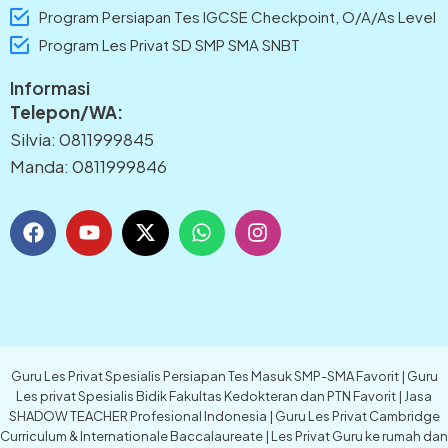
Program Persiapan Tes IGCSE Checkpoint, O/A/As Level
Program Les Privat SD SMP SMA SNBT
Informasi
Telepon/WA:
Silvia: 0811999845
Manda: 0811999846
F
Y
X
W
I
a
o
-
h
n
c
u
t
a
s
e
t
w
t
t
b
u
i
s
a
o
b
t
a
g
o
e
t
p
r
k
e
p
a
Guru Les Privat Spesialis Persiapan Tes Masuk SMP-SMA Favorit | Guru
r
m
Les privat Spesialis Bidik Fakultas Kedokteran dan PTN Favorit | Jasa
SHADOW TEACHER Profesional Indonesia | Guru Les Privat Cambridge
Curriculum & Internationale Baccalaureate | Les Privat Guru ke rumah dan