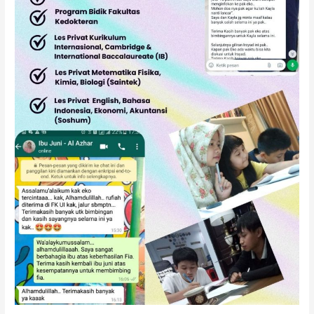
BSD,
Serpong,
Alam
Sutera