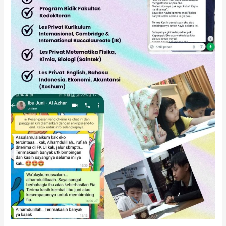
SMA
SNBT