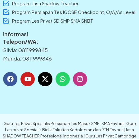
Program Jasa Shadow Teacher
Program Persiapan Tes IGCSE Checkpoint, O/A/As Level
Program Les Privat SD SMP SMA SNBT
Informasi
Telepon/WA:
Silvia: 0811999845
Manda: 0811999846
F
Y
X
W
I
a
o
-
h
n
c
u
t
a
s
e
t
w
t
t
b
u
i
s
a
o
b
t
a
g
o
e
t
p
r
k
e
p
a
Guru Les Privat Spesialis Persiapan Tes Masuk SMP-SMA Favorit | Guru
r
m
Les privat Spesialis Bidik Fakultas Kedokteran dan PTN Favorit | Jasa
SHADOW TEACHER Profesional Indonesia | Guru Les Privat Cambridge