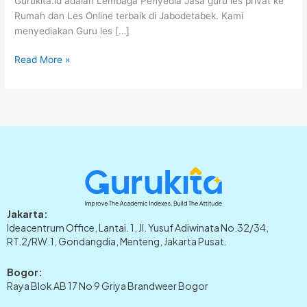
Gurukita.id adalah Lembaga Penyedia Jasa guru les privat ke
&
Rumah dan Les Online terbaik di Jabodetabek. Kami
A
menyediakan Guru les […]
LEVEL
Read More »
Jakarta:
Ideacentrum Office, Lantai. 1, Jl. Yusuf Adiwinata No.32/34,
RT.2/RW.1, Gondangdia, Menteng, Jakarta Pusat.
Bogor:
Raya Blok AB 17 No 9 Griya Brandweer Bogor