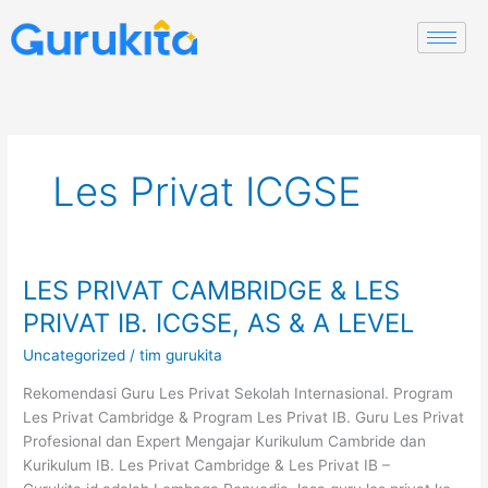
Skip
to
content
Les Privat ICGSE
LES PRIVAT CAMBRIDGE & LES
LES
PRIVAT
PRIVAT IB. ICGSE, AS & A LEVEL
CAMBRIDGE
Uncategorized
/
tim gurukita
&
LES
Rekomendasi Guru Les Privat Sekolah Internasional. Program
PRIVAT
Les Privat Cambridge & Program Les Privat IB. Guru Les Privat
IB.
Profesional dan Expert Mengajar Kurikulum Cambride dan
ICGSE,
Kurikulum IB. Les Privat Cambridge & Les Privat IB –
AS