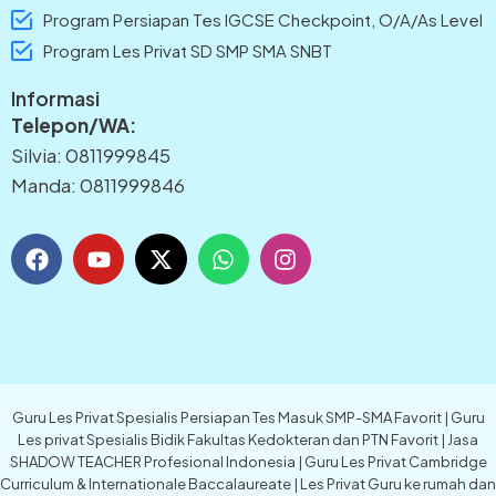
Program Persiapan Tes IGCSE Checkpoint, O/A/As Level
Program Les Privat SD SMP SMA SNBT
Informasi
Telepon/WA:
Silvia: 0811999845
Manda: 0811999846
F
Y
X
W
I
a
o
-
h
n
c
u
t
a
s
e
t
w
t
t
b
u
i
s
a
o
b
t
a
g
o
e
t
p
r
k
e
p
a
Guru Les Privat Spesialis Persiapan Tes Masuk SMP-SMA Favorit | Guru
r
m
Les privat Spesialis Bidik Fakultas Kedokteran dan PTN Favorit | Jasa
SHADOW TEACHER Profesional Indonesia | Guru Les Privat Cambridge
Curriculum & Internationale Baccalaureate | Les Privat Guru ke rumah dan