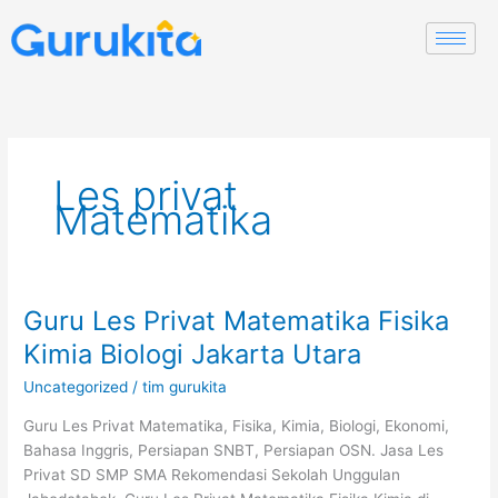
Skip
to
content
Les privat
Matematika
Guru Les Privat Matematika Fisika
Guru
Les
Kimia Biologi Jakarta Utara
Privat
Uncategorized
/
tim gurukita
Matematika
Fisika
Guru Les Privat Matematika, Fisika, Kimia, Biologi, Ekonomi,
Kimia
Bahasa Inggris, Persiapan SNBT, Persiapan OSN. Jasa Les
Biologi
Privat SD SMP SMA Rekomendasi Sekolah Unggulan
Jakarta