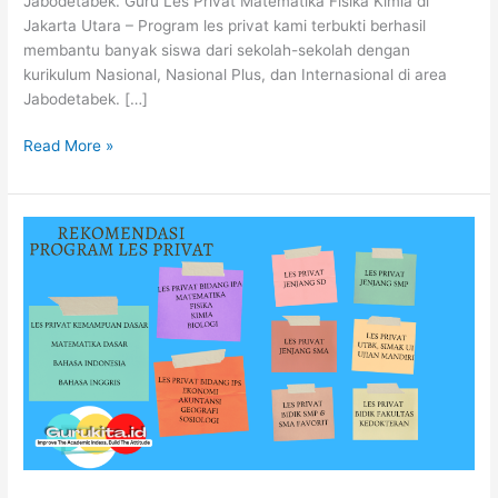
Jabodetabek. Guru Les Privat Matematika Fisika Kimia di
Utara
Jakarta Utara – Program les privat kami terbukti berhasil
membantu banyak siswa dari sekolah-sekolah dengan
kurikulum Nasional, Nasional Plus, dan Internasional di area
Jabodetabek. […]
Read More »
Les
Privat
Matematika
Jakarta
Selatan.
SD,
SMP,
SMA,
SNBT