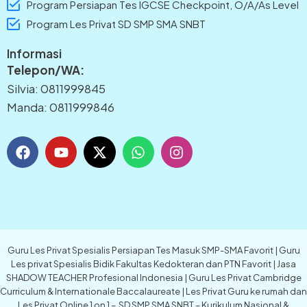
Program Persiapan Tes IGCSE Checkpoint, O/A/As Level
Program Les Privat SD SMP SMA SNBT
Informasi
Telepon/WA:
Silvia: 0811999845
Manda: 0811999846
F
Y
X
W
I
a
o
-
h
n
c
u
t
a
s
e
t
w
t
t
b
u
i
s
a
o
b
t
a
g
o
e
t
p
r
k
e
p
a
Guru Les Privat Spesialis Persiapan Tes Masuk SMP-SMA Favorit | Guru
r
m
Les privat Spesialis Bidik Fakultas Kedokteran dan PTN Favorit | Jasa
SHADOW TEACHER Profesional Indonesia | Guru Les Privat Cambridge
Curriculum & Internationale Baccalaureate | Les Privat Guru ke rumah dan
Les Privat Online 1 on 1 – SD SMP SMA SNBT – Kurikulum Nasional &