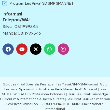
Program Les Privat SD SMP SMA SNBT
Informasi
Telepon/WA:
Silvia: 0811999845
Manda: 0811999846
F
Y
X
W
I
a
o
-
h
n
c
u
t
a
s
e
t
w
t
t
b
u
i
s
a
o
b
t
a
g
o
e
t
p
r
k
e
p
a
Guru Les Privat Spesialis Persiapan Tes Masuk SMP-SMA Favorit | Guru
r
m
Les privat Spesialis Bidik Fakultas Kedokteran dan PTN Favorit | Jasa
SHADOW TEACHER Profesional Indonesia | Guru Les Privat Cambridge
Curriculum & Internationale Baccalaureate | Les Privat Guru ke rumah dan
Les Privat Online 1 on 1 – SD SMP SMA SNBT – Kurikulum Nasional &
Internasional.