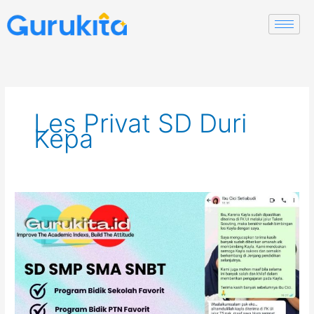
Skip
to
content
Les Privat SD Duri
Kepa
Guru
Les
Privat
Kebon
Jeruk,
Jakarta
Barat.
SD