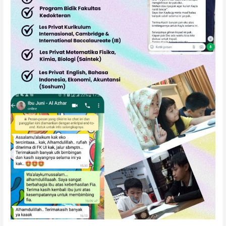
SMP
SMA
SNBT