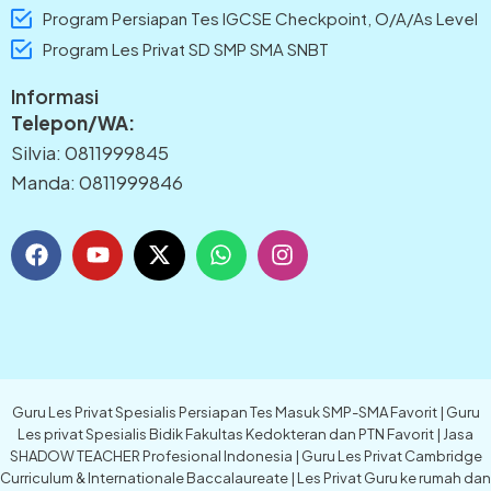
Program Persiapan Tes IGCSE Checkpoint, O/A/As Level
Program Les Privat SD SMP SMA SNBT
Informasi
Telepon/WA:
Silvia: 0811999845
Manda: 0811999846
F
Y
X
W
I
a
o
-
h
n
c
u
t
a
s
e
t
w
t
t
b
u
i
s
a
o
b
t
a
g
o
e
t
p
r
k
e
p
a
Guru Les Privat Spesialis Persiapan Tes Masuk SMP-SMA Favorit | Guru
r
m
Les privat Spesialis Bidik Fakultas Kedokteran dan PTN Favorit | Jasa
SHADOW TEACHER Profesional Indonesia | Guru Les Privat Cambridge
Curriculum & Internationale Baccalaureate | Les Privat Guru ke rumah dan