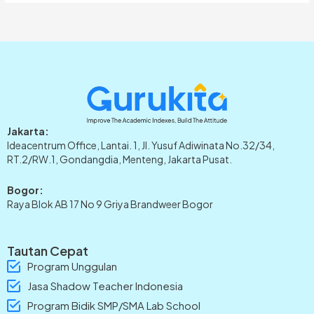
Jakarta:
Ideacentrum Office, Lantai. 1, Jl. Yusuf Adiwinata No.32/34,
RT.2/RW.1, Gondangdia, Menteng, Jakarta Pusat.
Bogor:
Raya Blok AB 17 No 9 Griya Brandweer Bogor
Tautan Cepat
Program Unggulan
Jasa Shadow Teacher Indonesia
Program Bidik SMP/SMA Lab School