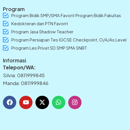
Program
Program Bidik SMP/SMA Favorit Program Bidik Fakultas
Kedokteran dan PTN Favorit
Program Jasa Shadow Teacher
Program Persiapan Tes IGCSE Checkpoint, O/A/As Level
Program Les Privat SD SMP SMA SNBT
Informasi
Telepon/WA:
Silvia: 0811999845
Manda: 0811999846
F
Y
X
W
I
a
o
-
h
n
c
u
t
a
s
e
t
w
t
t
b
u
i
s
a
o
b
t
a
g