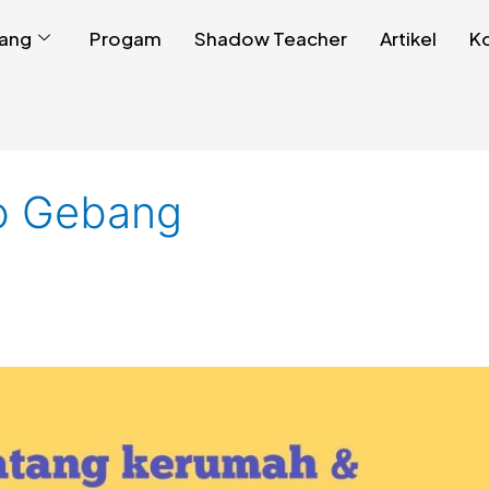
ang
Progam
Shadow Teacher
Artikel
K
lo Gebang