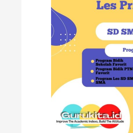
Timur.
SD
SMP
SMA
SNBT
UTBK