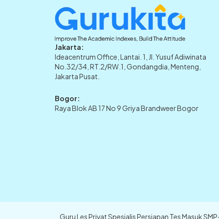
Jakarta:
Ideacentrum Office, Lantai. 1, Jl. Yusuf Adiwinata
No.32/34, RT.2/RW.1, Gondangdia, Menteng,
Jakarta Pusat.
Bogor:
Raya Blok AB 17 No 9 Griya Brandweer Bogor
Guru Les Privat Spesialis Persiapan Tes Masuk SM