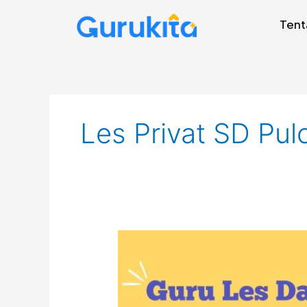
Skip
Tent
to
content
Les Privat SD Pu
Guru
Les
privat
Cakung,
Jakarta