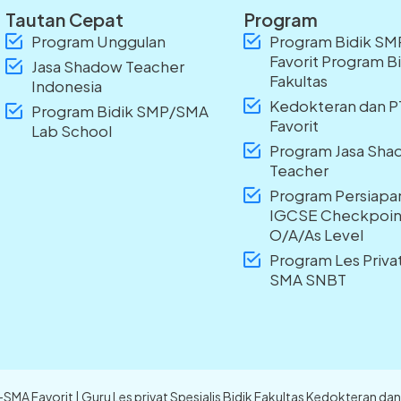
Tautan Cepat
Program
Program Unggulan
Program Bidik S
Favorit Program B
Jasa Shadow Teacher
Fakultas
Indonesia
Kedokteran dan 
Program Bidik SMP/SMA
Favorit
Lab School
Program Jasa Sh
Teacher
Program Persiapa
IGCSE Checkpoin
O/A/As Level
Program Les Priv
SMA SNBT
P-SMA Favorit | Guru Les privat Spesialis Bidik Fakultas Kedokteran 