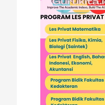
Gading
Jakarta
Utara.
SD
SMP
SMA
UMUM