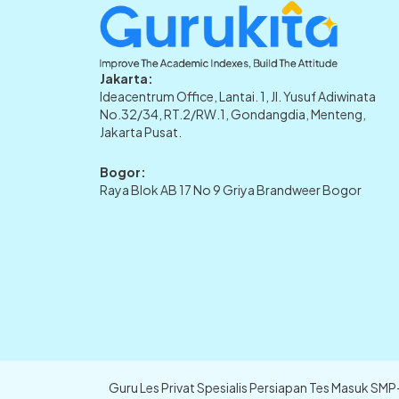
Jakarta:
Ideacentrum Office, Lantai. 1, Jl. Yusuf Adiwinata
No.32/34, RT.2/RW.1, Gondangdia, Menteng,
Jakarta Pusat.
Bogor:
Raya Blok AB 17 No 9 Griya Brandweer Bogor
Guru Les Privat Spesialis Persiapan Tes Masuk SM