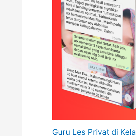
Utara.
SD
SMP
SMA
SNBT
Guru Les Privat di K