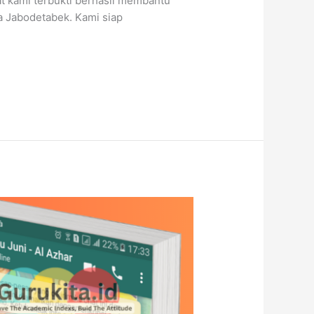
t kami terbukti berhasil membantu
ea Jabodetabek. Kami siap