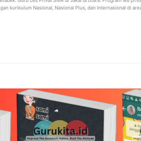
bek. Guru Les Privat SMA di Jakarta Utara. Program les priva
an kurikulum Nasional, Nasional Plus, dan Internasional di ar