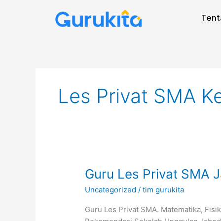
Skip
Tent
to
content
Les Privat SMA K
Guru
Guru Les Privat SMA J
Les
Uncategorized
/
tim gurukita
Privat
SMA
Guru Les Privat SMA. Matematika, Fisik
Jakarta