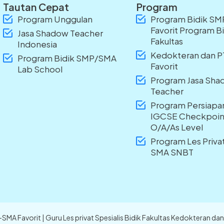
Tautan Cepat
Program
Program Unggulan
Program Bidik S
Favorit Program B
Jasa Shadow Teacher
Fakultas
Indonesia
Kedokteran dan 
Program Bidik SMP/SMA
Favorit
Lab School
Program Jasa Sh
Teacher
Program Persiapa
IGCSE Checkpoin
O/A/As Level
Program Les Priv
SMA SNBT
P-SMA Favorit | Guru Les privat Spesialis Bidik Fakultas Kedokteran 