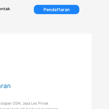
ontak
Pendaftaran
aran
rsiapan OSN. Jasa Les Privat