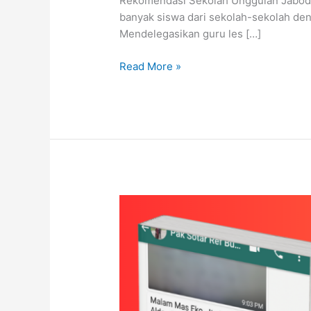
Rekomendasi Sekolah Unggulan Jabodeta
Utara.
banyak siswa dari sekolah-sekolah deng
Les
Mendelegasikan guru les […]
Semua
Mata
Read More »
Pelajaran
Guru
Les
Privat
di
Kelapa
Gading
Jakarta