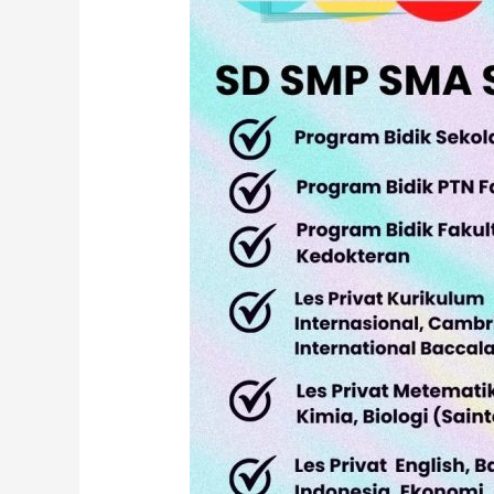
SMA
&
SNBT
di
Kebayoran
Baru,
Jakarta
Selatan