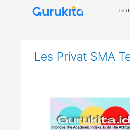
Skip
Tent
to
content
Les Privat SMA Te
Guru
Les
Privat
SD
SMP