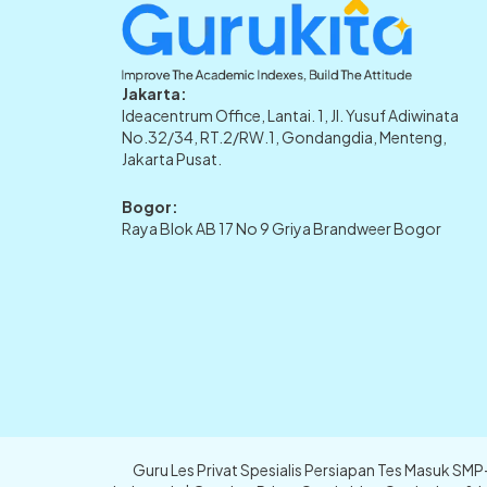
Jakarta:
Ideacentrum Office, Lantai. 1, Jl. Yusuf Adiwinata
No.32/34, RT.2/RW.1, Gondangdia, Menteng,
Jakarta Pusat.
Bogor:
Raya Blok AB 17 No 9 Griya Brandweer Bogor
Guru Les Privat Spesialis Persiapan Tes Masuk SM