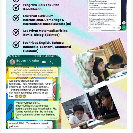
SMA
SNBT