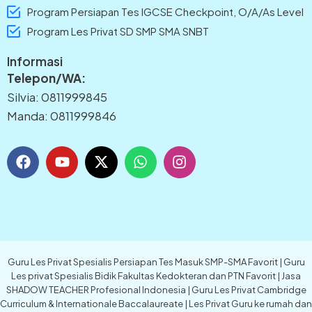
Program Persiapan Tes IGCSE Checkpoint, O/A/As Level
Program Les Privat SD SMP SMA SNBT
Informasi
Telepon/WA:
Silvia: 0811999845
Manda: 0811999846
F
Y
X
W
I
a
o
-
h
n
c
u
t
a
s
e
t
w
t
t
b
u
i
s
a
o
b
t
a
g
o
e
t
p
r
k
e
p
a
Guru Les Privat Spesialis Persiapan Tes Masuk SMP-SMA Favorit | Guru
r
m
Les privat Spesialis Bidik Fakultas Kedokteran dan PTN Favorit | Jasa
SHADOW TEACHER Profesional Indonesia | Guru Les Privat Cambridge
Curriculum & Internationale Baccalaureate | Les Privat Guru ke rumah dan