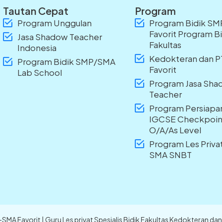
Tautan Cepat
Program
Program Unggulan
Program Bidik S
Favorit Program B
Jasa Shadow Teacher
Fakultas
Indonesia
Kedokteran dan 
Program Bidik SMP/SMA
Favorit
Lab School
Program Jasa Sh
Teacher
Program Persiapa
IGCSE Checkpoin
O/A/As Level
Program Les Priv
SMA SNBT
P-SMA Favorit | Guru Les privat Spesialis Bidik Fakultas Kedokteran 