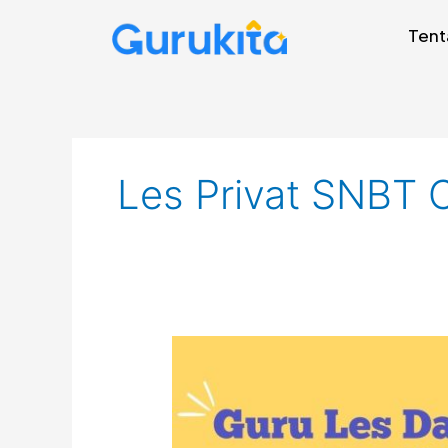
Skip
Tent
to
content
Les Privat SNBT 
Guru
Les
Privat
Pasar
Rebo,