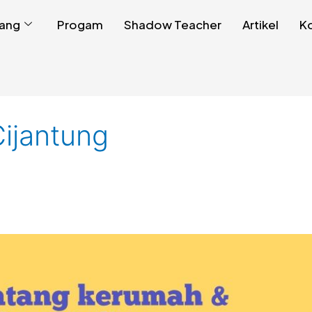
ang
Progam
Shadow Teacher
Artikel
K
Cijantung