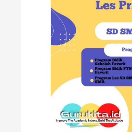
Jakarta
Timur.
SD
SMP
SMA
SNBT