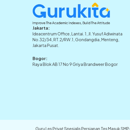
Jakarta:
Ideacentrum Office, Lantai. 1, Jl. Yusuf Adiwinata
No.32/34, RT.2/RW.1, Gondangdia, Menteng,
Jakarta Pusat.
Bogor:
Raya Blok AB 17 No 9 Griya Brandweer Bogor
Guru Les Privat Spesialis Persiapan Tes Masuk SM