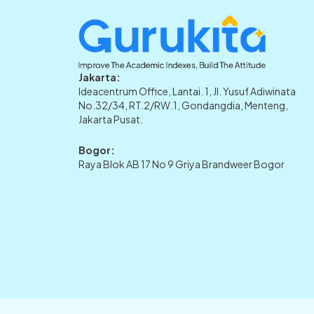
Jakarta:
Ideacentrum Office, Lantai. 1, Jl. Yusuf Adiwinata
No.32/34, RT.2/RW.1, Gondangdia, Menteng,
Jakarta Pusat.
Bogor:
Raya Blok AB 17 No 9 Griya Brandweer Bogor