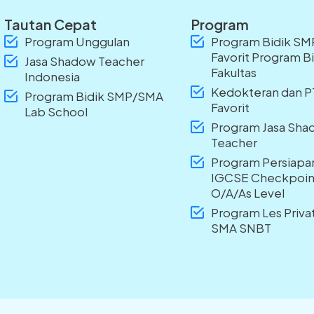
Tautan Cepat
Program
Program Unggulan
Program Bidik S
Favorit Program B
Jasa Shadow Teacher
Fakultas
Indonesia
Kedokteran dan 
Program Bidik SMP/SMA
Favorit
Lab School
Program Jasa Sh
Teacher
Program Persiapa
IGCSE Checkpoin
O/A/As Level
Program Les Priv
SMA SNBT