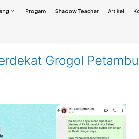
ang
Progam
Shadow Teacher
Artikel
K
terdekat Grogol Petambu