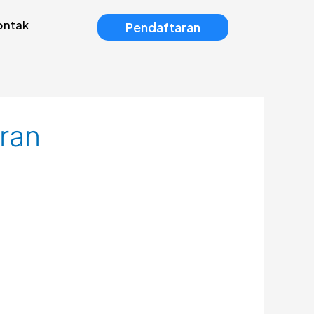
ontak
Pendaftaran
ran