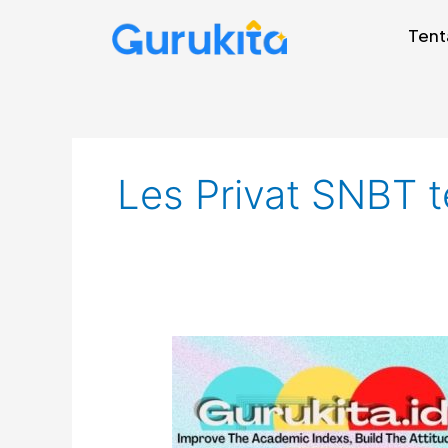
Skip
Tent
to
content
Les Privat SNBT 
Guru
Les
Privat
Grogol
Petamburan.