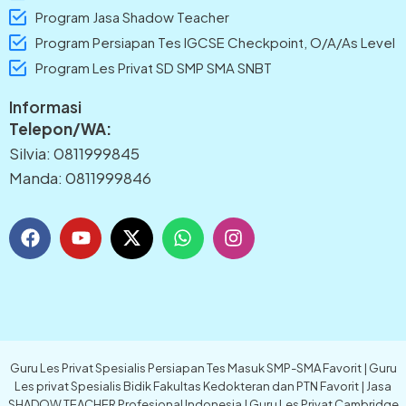
Program Jasa Shadow Teacher
Program Persiapan Tes IGCSE Checkpoint, O/A/As Level
Program Les Privat SD SMP SMA SNBT
Informasi
Telepon/WA:
Silvia: 0811999845
Manda: 0811999846
F
Y
X
W
I
a
o
-
h
n
c
u
t
a
s
e
t
w
t
t
b
u
i
s
a
o
b
t
a
g
o
e
t
p
r
k
e
p
a
Guru Les Privat Spesialis Persiapan Tes Masuk SMP-SMA Favorit | Guru
r
m
Les privat Spesialis Bidik Fakultas Kedokteran dan PTN Favorit | Jasa
SHADOW TEACHER Profesional Indonesia | Guru Les Privat Cambridge