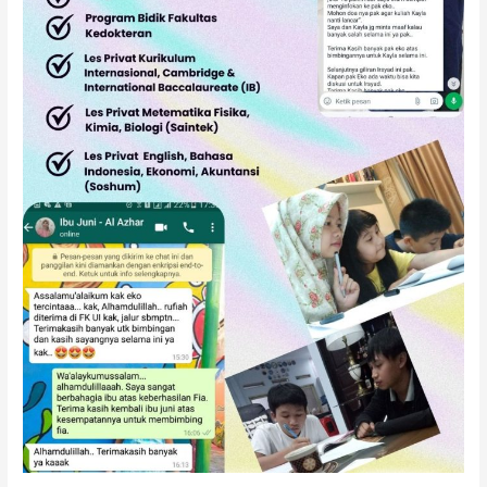
di
Kebayoran
Baru,
Jakarta
Selatan