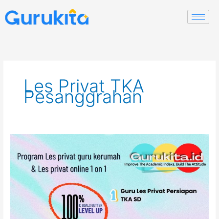
Skip
to
content
Les Privat TKA
Pesanggrahan
Guru
Les
Privat
Persiapan
TKA
Jakarta
Selatan.
Tes