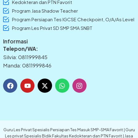
Kedokteran dan PTN Favorit
Program Jasa Shadow Teacher
Program Persiapan Tes IGCSE Checkpoint, O/A/As Level
Program Les Privat SD SMP SMA SNBT
Informasi
Telepon/WA:
Silvia: 0811999845
Manda: 0811999846
F
Y
X
W
I
a
o
-
h
n
c
u
t
a
s
e
t
w
t
t
b
u
i
s
a
o
b
t
a
g
o
e
t
p
r
k
e
p
a
Guru Les Privat Spesialis Persiapan Tes Masuk SMP-SMA Favorit | Guru
r
m
Les privat Spesialis Bidik Fakultas Kedokteran dan PTN Favorit | Jasa