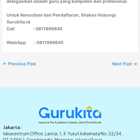
delegasikan adalah guru yang kompeten dan profesional.
Untuk Konsultasi dan Pendaftaran, Silakan Hubungi
Gurukita.id
Call : 0811999845
WatsApp : 0811999845
←
Previous Post
Next Post
→
Jakarta:
Ideacentrum Office, Lantai. 1, Jl. Yusuf Adiwinata No.32/34,
RT.2/RW.1, Gondangdia, Menteng, Jakarta Pusat.