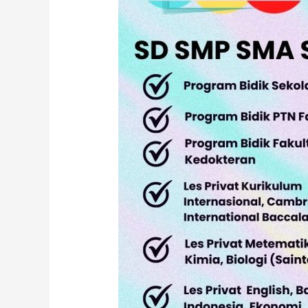
Pusat.
SD
SMP
SMA
SNBT