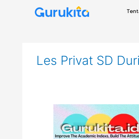
Skip
Tent
to
content
Les Privat SD Dur
Guru
Les
Privat
Gambir,
Jakarta