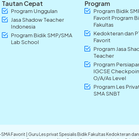
Tautan Cepat
Program
Program Unggulan
Program Bidik S
Favorit Program B
Jasa Shadow Teacher
Fakultas
Indonesia
Kedokteran dan 
Program Bidik SMP/SMA
Favorit
Lab School
Program Jasa Sh
Teacher
Program Persiapa
IGCSE Checkpoin
O/A/As Level
Program Les Priv
SMA SNBT
P-SMA Favorit | Guru Les privat Spesialis Bidik Fakultas Kedokteran 