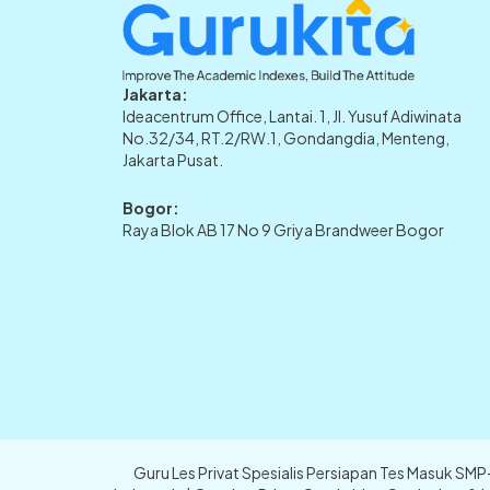
Jakarta:
Ideacentrum Office, Lantai. 1, Jl. Yusuf Adiwinata
No.32/34, RT.2/RW.1, Gondangdia, Menteng,
Jakarta Pusat.
Bogor:
Raya Blok AB 17 No 9 Griya Brandweer Bogor
Guru Les Privat Spesialis Persiapan Tes Masuk SM