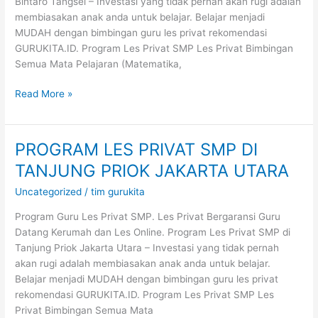
Bintaro Tangsel – Investasi yang tidak pernah akan rugi adalah
SELATAN
membiasakan anak anda untuk belajar. Belajar menjadi
MUDAH dengan bimbingan guru les privat rekomendasi
GURUKITA.ID. Program Les Privat SMP Les Privat Bimbingan
Semua Mata Pelajaran (Matematika,
Read More »
PROGRAM LES PRIVAT SMP DI
PROGRAM
LES
TANJUNG PRIOK JAKARTA UTARA
PRIVAT
Uncategorized
/
tim gurukita
SMP
DI
Program Guru Les Privat SMP. Les Privat Bergaransi Guru
TANJUNG
Datang Kerumah dan Les Online. Program Les Privat SMP di
PRIOK
Tanjung Priok Jakarta Utara – Investasi yang tidak pernah
JAKARTA
akan rugi adalah membiasakan anak anda untuk belajar.
UTARA
Belajar menjadi MUDAH dengan bimbingan guru les privat
rekomendasi GURUKITA.ID. Program Les Privat SMP Les
Privat Bimbingan Semua Mata