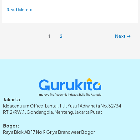
Read More »
1
2
Next
→
Jakarta:
Ideacentrum Office, Lantai. 1, Jl. Yusuf Adiwinata No.32/34,
RT.2/RW.1, Gondangdia, Menteng, Jakarta Pusat.
Bogor:
Raya Blok AB 17 No 9 Griya Brandweer Bogor