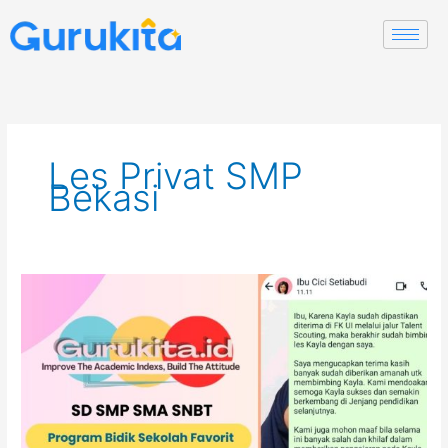
Skip
to
content
Les Privat SMP
Bekasi
Guru
Les
Privat
Bekasi.
SD,
SMP,
SMA,
SNBT,