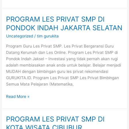
PROGRAM LES PRIVAT SMP DI
PROGRAM
LES
PONDOK INDAH JAKARTA SELATAN
PRIVAT
Uncategorized
/
tim gurukita
SMP
DI
Program Guru Les Privat SMP. Les Privat Bergaransi Guru
PONDOK
Datang Kerumah dan Les Online. Program Les Privat SMP di
INDAH
Pondok Indah Jaksel – Investasi yang tidak pernah akan rugi
JAKARTA
adalah membiasakan anak anda untuk belajar. Belajar menjadi
SELATAN
MUDAH dengan bimbingan guru les privat rekomendasi
GURUKITA.ID. Program Les Privat SMP Les Privat Bimbingan
Semua Mata Pelajaran (Matematika,
Read More »
PROGRAM LES PRIVAT SMP DI
PROGRAM
LES
KOTA WISATA CIBUBUR