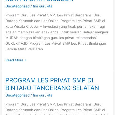
PRIVAT
Uncategorized
/
tim gurukita
SMP
DI
Program Guru Les Privat SMP. Les Privat Bergaransi Guru
KOTA
Datang Kerumah dan Les Online. Program Les Privat SMP di
WISATA
Kota Wisata Cibubur – Investasi yang tidak pernah akan rugi
CIBUBUR
adalah membiasakan anak anda untuk belajar. Belajar menjadi
MUDAH dengan bimbingan guru les privat rekomendasi
GURUKITA.ID. Program Les Privat SMP Les Privat Bimbingan
Semua Mata Pelajaran
Read More »
PROGRAM LES PRIVAT SMP DI
PROGRAM
LES
BINTARO TANGERANG SELATAN
PRIVAT
Uncategorized
/
tim gurukita
SMP
DI
Program Guru Les Privat SMP. Les Privat Bergaransi Guru
BINTARO
Datang Kerumah dan Les Online. Program Les Privat SMP di
TANGERANG