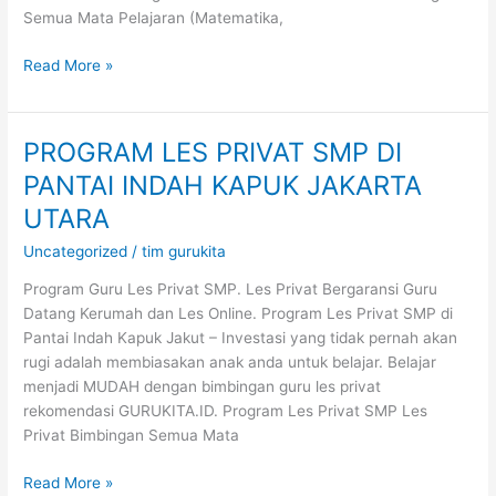
Semua Mata Pelajaran (Matematika,
Read More »
PROGRAM LES PRIVAT SMP DI
PROGRAM
LES
PANTAI INDAH KAPUK JAKARTA
PRIVAT
UTARA
SMP
DI
Uncategorized
/
tim gurukita
PANTAI
Program Guru Les Privat SMP. Les Privat Bergaransi Guru
INDAH
Datang Kerumah dan Les Online. Program Les Privat SMP di
KAPUK
Pantai Indah Kapuk Jakut – Investasi yang tidak pernah akan
JAKARTA
rugi adalah membiasakan anak anda untuk belajar. Belajar
UTARA
menjadi MUDAH dengan bimbingan guru les privat
rekomendasi GURUKITA.ID. Program Les Privat SMP Les
Privat Bimbingan Semua Mata
Read More »