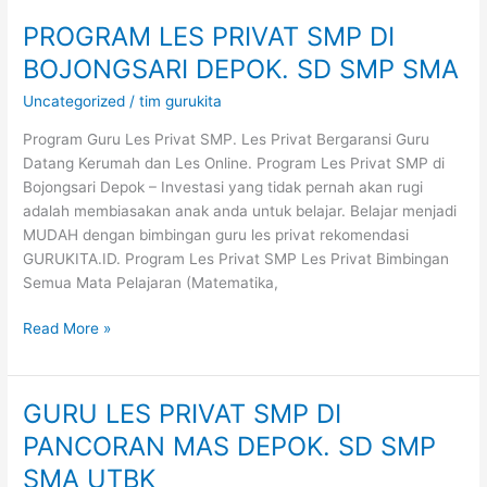
PROGRAM LES PRIVAT SMP DI
PROGRAM
LES
BOJONGSARI DEPOK. SD SMP SMA
PRIVAT
Uncategorized
/
tim gurukita
SMP
DI
Program Guru Les Privat SMP. Les Privat Bergaransi Guru
BOJONGSARI
Datang Kerumah dan Les Online. Program Les Privat SMP di
DEPOK.
Bojongsari Depok – Investasi yang tidak pernah akan rugi
SD
adalah membiasakan anak anda untuk belajar. Belajar menjadi
SMP
MUDAH dengan bimbingan guru les privat rekomendasi
SMA
GURUKITA.ID. Program Les Privat SMP Les Privat Bimbingan
Semua Mata Pelajaran (Matematika,
Read More »
GURU LES PRIVAT SMP DI
GURU
LES
PANCORAN MAS DEPOK. SD SMP
PRIVAT
SMA UTBK
SMP