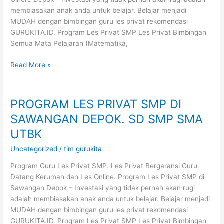
SD
membiasakan anak anda untuk belajar. Belajar menjadi
SMP
MUDAH dengan bimbingan guru les privat rekomendasi
SMA
GURUKITA.ID. Program Les Privat SMP Les Privat Bimbingan
UTBK
Semua Mata Pelajaran (Matematika,
Read More »
PROGRAM LES PRIVAT SMP DI
PROGRAM
LES
SAWANGAN DEPOK. SD SMP SMA
PRIVAT
UTBK
SMP
DI
Uncategorized
/
tim gurukita
SAWANGAN
Program Guru Les Privat SMP. Les Privat Bergaransi Guru
DEPOK.
Datang Kerumah dan Les Online. Program Les Privat SMP di
SD
Sawangan Depok – Investasi yang tidak pernah akan rugi
SMP
adalah membiasakan anak anda untuk belajar. Belajar menjadi
SMA
MUDAH dengan bimbingan guru les privat rekomendasi
UTBK
GURUKITA.ID. Program Les Privat SMP Les Privat Bimbingan