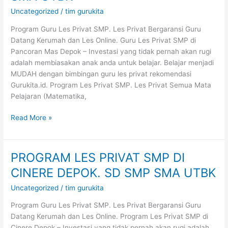
DI
Uncategorized
/
tim gurukita
PANCORAN
Program Guru Les Privat SMP. Les Privat Bergaransi Guru
MAS
Datang Kerumah dan Les Online. Guru Les Privat SMP di
DEPOK.
Pancoran Mas Depok – Investasi yang tidak pernah akan rugi
SD
adalah membiasakan anak anda untuk belajar. Belajar menjadi
SMP
MUDAH dengan bimbingan guru les privat rekomendasi
SMA
Gurukita.id. Program Les Privat SMP. Les Privat Semua Mata
UTBK
Pelajaran (Matematika,
Read More »
PROGRAM LES PRIVAT SMP DI
PROGRAM
LES
CINERE DEPOK. SD SMP SMA UTBK
PRIVAT
Uncategorized
/
tim gurukita
SMP
DI
Program Guru Les Privat SMP. Les Privat Bergaransi Guru
CINERE
Datang Kerumah dan Les Online. Program Les Privat SMP di
DEPOK.
Cinere Depok – Investasi yang tidak pernah akan rugi adalah