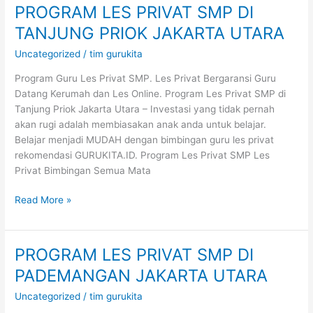
PROGRAM LES PRIVAT SMP DI
PROGRAM
LES
TANJUNG PRIOK JAKARTA UTARA
PRIVAT
Uncategorized
/
tim gurukita
SMP
DI
Program Guru Les Privat SMP. Les Privat Bergaransi Guru
TANJUNG
Datang Kerumah dan Les Online. Program Les Privat SMP di
PRIOK
Tanjung Priok Jakarta Utara – Investasi yang tidak pernah
JAKARTA
akan rugi adalah membiasakan anak anda untuk belajar.
UTARA
Belajar menjadi MUDAH dengan bimbingan guru les privat
rekomendasi GURUKITA.ID. Program Les Privat SMP Les
Privat Bimbingan Semua Mata
Read More »
PROGRAM LES PRIVAT SMP DI
PROGRAM
LES
PADEMANGAN JAKARTA UTARA
PRIVAT
Uncategorized
/
tim gurukita
SMP