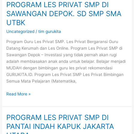
PROGRAM LES PRIVAT SMP DI
PROGRAM
LES
SAWANGAN DEPOK. SD SMP SMA
PRIVAT
UTBK
SMP
DI
Uncategorized
/
tim gurukita
SAWANGAN
Program Guru Les Privat SMP. Les Privat Bergaransi Guru
DEPOK.
Datang Kerumah dan Les Online. Program Les Privat SMP di
SD
Sawangan Depok – Investasi yang tidak pernah akan rugi
SMP
adalah membiasakan anak anda untuk belajar. Belajar menjadi
SMA
MUDAH dengan bimbingan guru les privat rekomendasi
UTBK
GURUKITA.ID. Program Les Privat SMP Les Privat Bimbingan
Semua Mata Pelajaran (Matematika,
Read More »
PROGRAM LES PRIVAT SMP DI
PROGRAM
LES
PANTAI INDAH KAPUK JAKARTA
PRIVAT