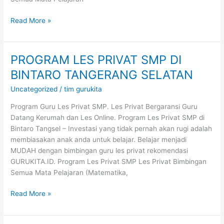
Read More »
PROGRAM LES PRIVAT SMP DI
PROGRAM
LES
BINTARO TANGERANG SELATAN
PRIVAT
Uncategorized
/
tim gurukita
SMP
DI
Program Guru Les Privat SMP. Les Privat Bergaransi Guru
BINTARO
Datang Kerumah dan Les Online. Program Les Privat SMP di
TANGERANG
Bintaro Tangsel – Investasi yang tidak pernah akan rugi adalah
SELATAN
membiasakan anak anda untuk belajar. Belajar menjadi
MUDAH dengan bimbingan guru les privat rekomendasi
GURUKITA.ID. Program Les Privat SMP Les Privat Bimbingan
Semua Mata Pelajaran (Matematika,
Read More »