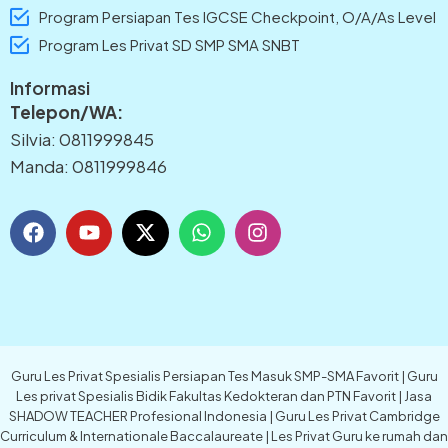
Program Persiapan Tes IGCSE Checkpoint, O/A/As Level
Program Les Privat SD SMP SMA SNBT
Informasi
Telepon/WA:
Silvia: 0811999845
Manda: 0811999846
F
Y
X
W
I
a
o
-
h
n
c
u
t
a
s
e
t
w
t
t
b
u
i
s
a
o
b
t
a
g
o
e
t
p
r
k
e
p
a
Guru Les Privat Spesialis Persiapan Tes Masuk SMP-SMA Favorit | Guru
r
m
Les privat Spesialis Bidik Fakultas Kedokteran dan PTN Favorit | Jasa
SHADOW TEACHER Profesional Indonesia | Guru Les Privat Cambridge
Curriculum & Internationale Baccalaureate | Les Privat Guru ke rumah dan