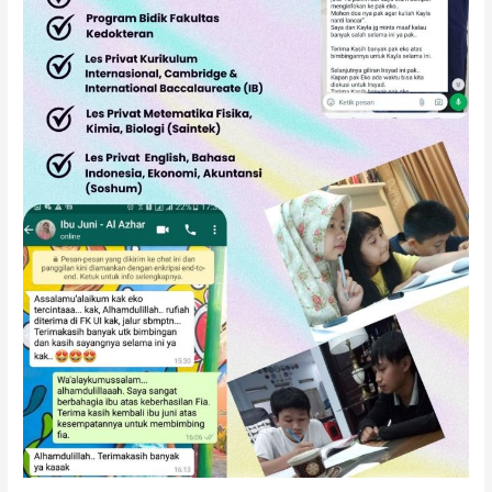
SMA
SNBT