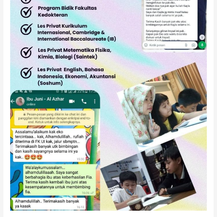
SMA
SNBT