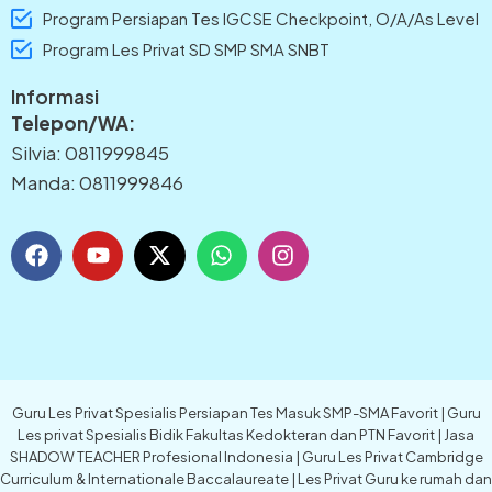
Program Persiapan Tes IGCSE Checkpoint, O/A/As Level
Program Les Privat SD SMP SMA SNBT
Informasi
Telepon/WA:
Silvia: 0811999845
Manda: 0811999846
F
Y
X
W
I
a
o
-
h
n
c
u
t
a
s
e
t
w
t
t
b
u
i
s
a
o
b
t
a
g
o
e
t
p
r
k
e
p
a
Guru Les Privat Spesialis Persiapan Tes Masuk SMP-SMA Favorit | Guru
r
m
Les privat Spesialis Bidik Fakultas Kedokteran dan PTN Favorit | Jasa
SHADOW TEACHER Profesional Indonesia | Guru Les Privat Cambridge
Curriculum & Internationale Baccalaureate | Les Privat Guru ke rumah dan